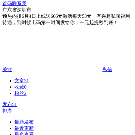
首码联系我
广东省深圳市
预热内排6月4日上线送666元激活每天58元！有兴趣私聊​福利
待遇，到时候出码第一时间发给你，一元起提秒到账！
关注
私信
文章
51
收藏
0
粉丝
2
发布
51
排序
最新发布
最近更新
最多查看