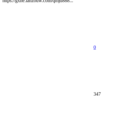
https://gxhe.lanzouw.com/qmjd888...
0
347