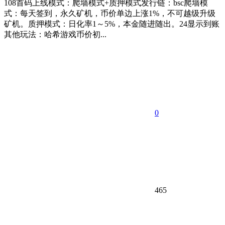
108首码上线模式：爬墙模式+质押模式发行链：bsc爬墙模
式：每天签到，永久矿机，币价单边上涨1%，不可越级升级
矿机。质押模式：日化率1～5%，本金随进随出。24显示到账
其他玩法：哈希游戏币价初...
0
465