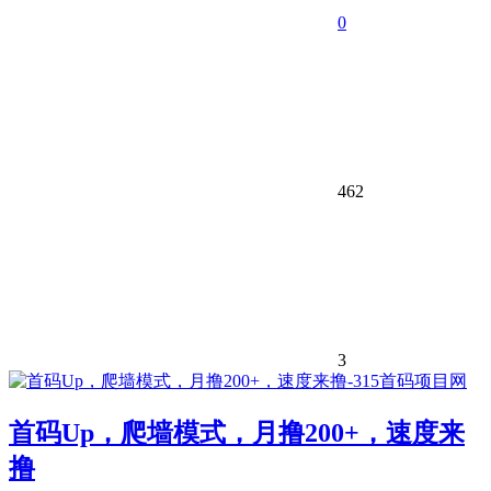
0
462
3
首码Up，爬墙模式，月撸200+，速度来
撸