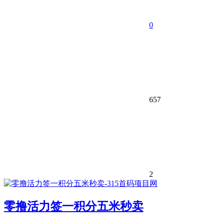
0
657
2
零撸活力签一积分五米秒卖