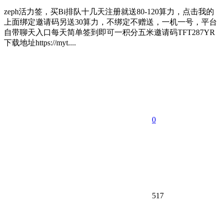
zeph活力签，买Bi排队十几天注册就送80-120算力，点击我的
上面绑定邀请码另送30算力，不绑定不赠送，一机一号，平台
自带聊天入口每天简单签到即可一积分五米邀请码TFT287YR
下载地址https://myt....
0
517