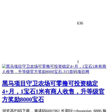
636
1
黑马项目守卫农场可零撸可投资稳定
4+月，1宝石1米有商人收售，升等级官
方奖励8000宝石
浏览器扫码下载，邀请码6001961 长期玩+zhuanqian_8886 每