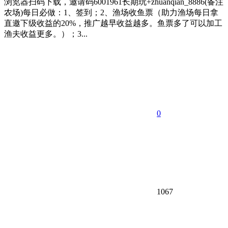
浏览器扫码下载，邀请码6001961长期玩+zhuanqian_8886(备注
农场)每日必做：1、签到；2、渔场收鱼票（助力渔场每日拿
直邀下级收益的20%，推广越早收益越多。鱼票多了可以加工
渔夫收益更多。）；3...
0
1067