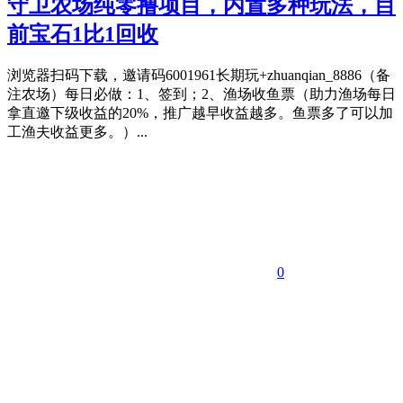
守卫农场纯零撸项目，内置多种玩法，目
前宝石1比1回收
浏览器扫码下载，邀请码6001961长期玩+zhuanqian_8886（备
注农场）每日必做：1、签到；2、渔场收鱼票（助力渔场每日
拿直邀下级收益的20%，推广越早收益越多。鱼票多了可以加
工渔夫收益更多。）...
0