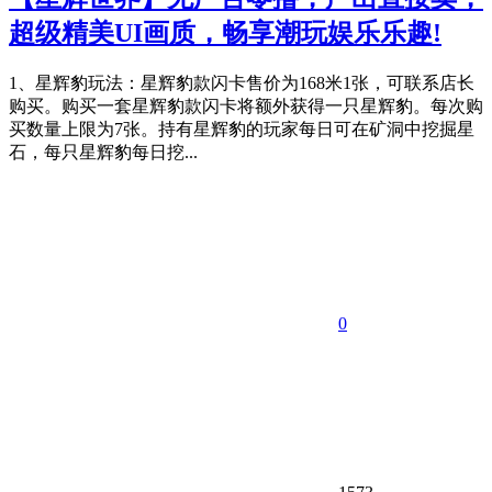
超级精美UI画质，畅享潮玩娱乐乐趣!
1、星辉豹玩法：星辉豹款闪卡售价为168米1张，可联系店长
购买。购买一套星辉豹款闪卡将额外获得一只星辉豹。每次购
买数量上限为7张。持有星辉豹的玩家每日可在矿洞中挖掘星
石，每只星辉豹每日挖...
0