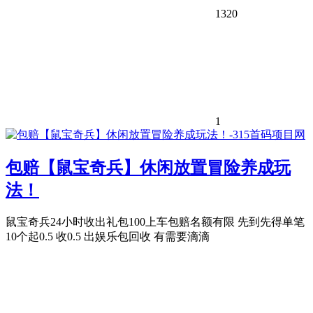
1320
1
包赔【鼠宝奇兵】休闲放置冒险养成玩
法！
鼠宝奇兵24小时收出礼包100上车包赔名额有限 先到先得单笔
10个起0.5 收0.5 出娱乐包回收 有需要滴滴