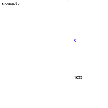
shouma315
0
1033