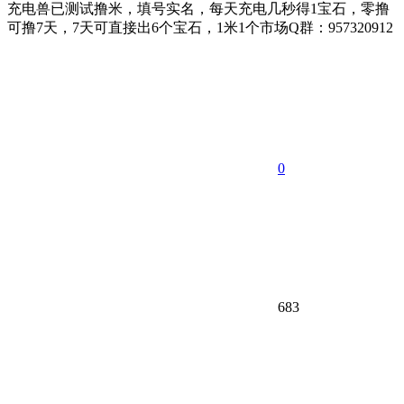
充电兽已测试撸米，填号实名，每天充电几秒得1宝石，零撸
可撸7天，7天可直接出6个宝石，1米1个市场Q群：957320912
0
683