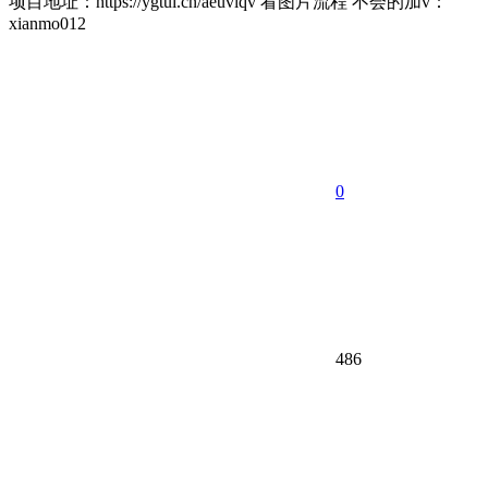
项目地址：https://ygtui.cn/aeuvlqv 看图片流程 不会的加v：
xianmo012
0
486