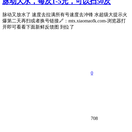
脉动大水，每次1-5元，可以扫50次
脉动又放水了 速度去拉满所有号速度去冲锋 水超级大提示火
爆第二天再扫或者换号链接🔗：mtx.xiaomaofk.com-浏览器打
开即可看看下面新鲜反馈图 到位了
0
708