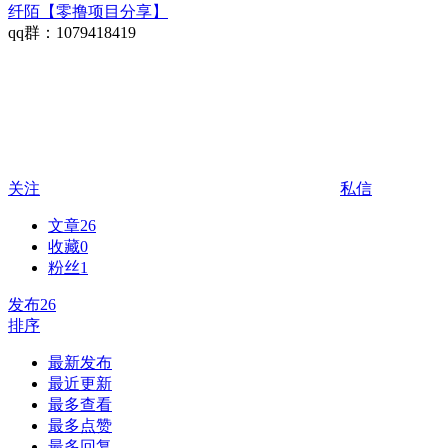
纤陌【零撸项目分享】
qq群：1079418419
关注
私信
文章
26
收藏
0
粉丝
1
发布
26
排序
最新发布
最近更新
最多查看
最多点赞
最多回复