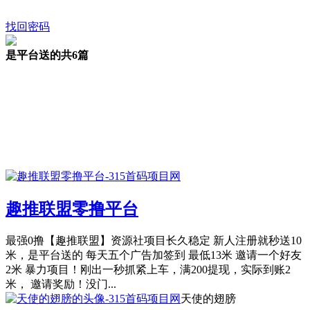
找回密码
是平台送的
共6篇
趣推联盟零撸平台
最强0撸【趣推联盟】资源社项目长久稳定 新人注册就秒送10
米，是平台送的 每天五个广告加签到 最低13米 邀请一个好友
2米 暴力项目！刚出一秒抓紧上车，满200提现，实际到账2
米， 邀请奖励！没门...
天使的翅膀