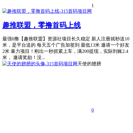
1
趣推联盟，零撸首码上线
最强0撸【趣推联盟】资源社项目长久稳定 新人注册就秒送10
米，是平台送的 每天五个广告加签到 最低13米 邀请一个好友
2米 暴力项目！刚出一秒抓紧上车，满200提现，实际到账2.4
米， 邀请奖励！没...
天使的翅膀
0