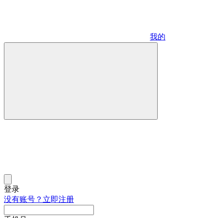
我的
登录
没有账号？立即注册