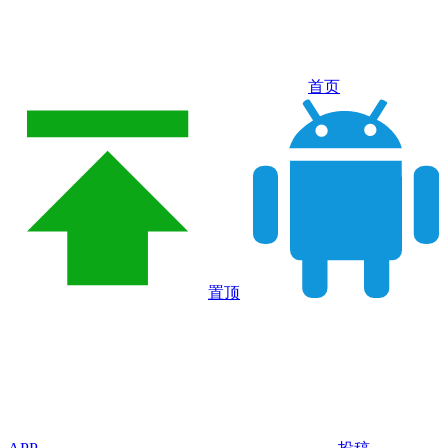
首页
置顶