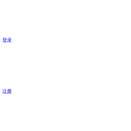
登录
注册