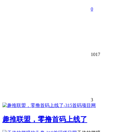
0
1017
3
趣推联盟，零撸首码上线了