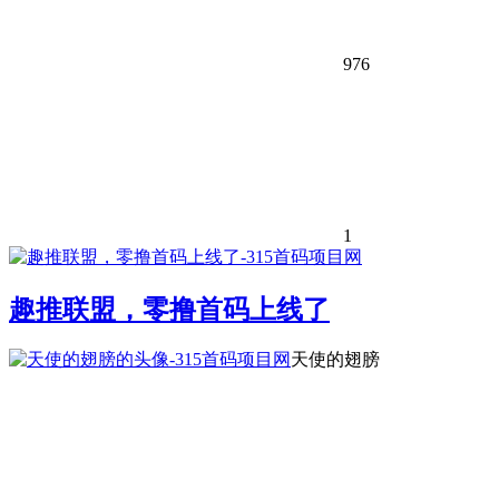
976
1
趣推联盟，零撸首码上线了
天使的翅膀