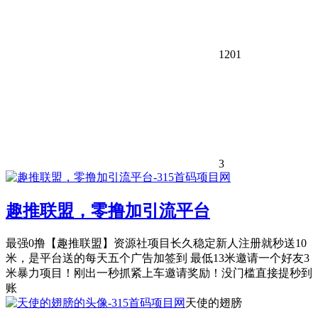
1201
3
趣推联盟，零撸加引流平台
最强0撸【趣推联盟】资源社项目长久稳定新人注册就秒送10
米，是平台送的每天五个广告加签到 最低13米邀请一个好友3
米暴力项目！刚出一秒抓紧上车邀请奖励！没门槛直接提秒到
账
天使的翅膀