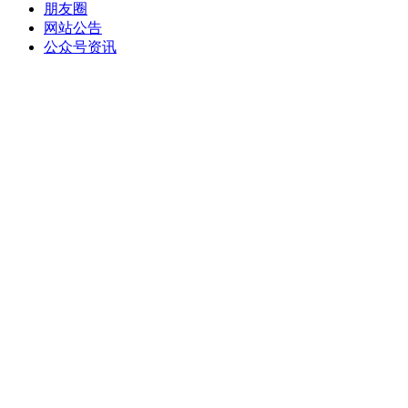
朋友圈
网站公告
公众号资讯