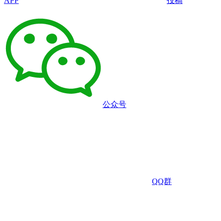
APP
投稿
公众号
QQ群