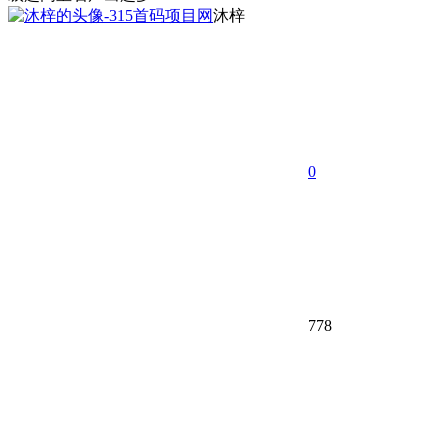
沐梓
0
778