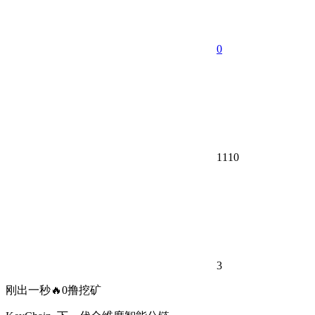
0
1110
3
刚出一秒🔥0撸挖矿