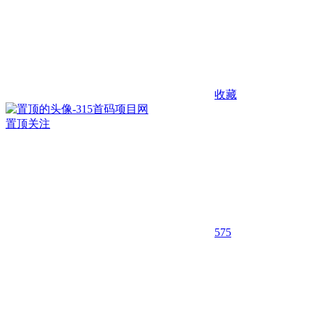
收藏
置顶
关注
575