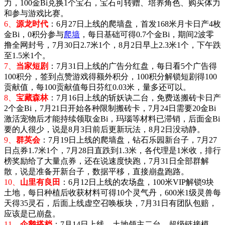
力，100金Bi兑换1个宝石，宝石可转赠、培养角色、购买体力
和参与游戏比赛。
6、
源龙时代
：
6月27日上线的爬墙盘，首发168米
月卡日产4枚
金Bi，
0积分参与
爬墙
，每日基础可得0.7个金Bi，期间2波零
撸全网封号，7月30日2.7米1个，8月2日早上2.3米1个，下午跌
至1.5米1个。
7、
当家短剧
：7月31日上线的广告分红盘，每日看5个广告得
100积分，签到点赞游戏得额外积分，100积分解锁短剧得100
贡献值，每100贡献值每日芬红0.03米，量多还可以。
8、
宝藏森林
：
7月16日上线的斩妖诀二台，免费送搬砖卡日产
2个金Bi，
7月21日开始各种限制搬砖卡，7月24日需要20金Bi
激活宠物后才能持续领取金Bi，玛瑙等材料已滞销，后面金Bi
要的人很少，说是8月3日前后更新玩法，8月2日没动静。
9、
群英会
：
7月19日上线的爬墙盘，钻石乐园新台子，7月27
日点券1.7米1个，7月28日直跌到1.3米，各代理是1米收，排行
榜奖励给了大量点券，还在说速度快跑，7月31日全部群解
散，说是准备开新台子，数据平移，直接崩盘跑路。
10、
山里有良田
：
6月12日
上线的农场盘，100米VIP解锁9块
土地，每日种植后收获材料可得10个灵气丹，600米1级灵兽每
天得35灵石，后面上线虚空召唤板块，7月31日有团队包赔，
应该是已崩盘。
11、
企鹅搭档
：
7月14日上线，土地领主二台，超级链接模