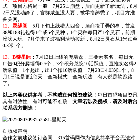
式，项目方格局一般，7月25日崩盘，后面更新了新玩法，8月
2日又没动静了，官群咸鱼没人要，被零撸薅秃了，项目方准
备关网。
12、
灵缘阁
：5月下旬上线猎人四台，顶商接手弄的盘，首发
38和188礼包得1个或5个灵种，1个灵种每日产1个灵石，前期
没啥人玩，7月份来了波福利活动拉新，8月2日灵石从1米跌至
0.3米1个。
13、
B链星际
：
7月13日上线的爬墙盘，三要素实名，每日无
广告0积分爬墙得0.5个，3个积分兑换10活跃值，直推实名得2
活跃值，1个起出，出1个扣10活跃值，7月28日
4.03米1个，8
月1日说是更新2天，全新模式，全新玩法，有人说是软跑路
了。
以上内容仅供参考，不构成任何投资建议！
每日首码项目资讯
具有时效性，有时可能不准确！
文章若涉及侵权，请及时后台
联系我方删除！
©
版权声明
合作之前建议签订合同，315首码网作为信息共享平台无法对