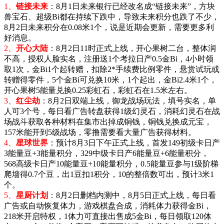
1、
链接未来
：8月1日未来银行已经改名成“链接未来”，方块
兽宝石、超级Bi都在持续下跌中，导致未来积分也跌了不少，
8月2日未来积分在0.08米1个，说是近期会更新，需要更多利
好消息。
2、
开心大陆
：8月2日11时正式上线，开心果树二台，整体润
不高，授权人脸实名，注册送1个考拉日产0.5金Bi，4小时领
取1次，金Bi1个起转赠，扣除2*手续费比例零件，悬赏试玩或
转赠得零件，5个金Bi可兑换10米，1个起出，金Bi2.4米1个，
开心果树5能量兑换0.25彩虹石，彩虹石在1.5米左右。
3、
红尘劫
：8月2日双端上线，御龙战场玩法，填号实名，单
人可3个号，每日看广告转盘获得1级幻灵石，消耗幻灵石在战
场战斗获取各种材料在集市出掉成铜钱，铜钱兑换成元宝，
157米能开到5级战场，零撸需要看大量广告获得材料。
4、
星球世界
：预计8月3日下午正式上线，
首发149初级卡日产
3能量豆+3能量积分，329中级卡
日产6能量豆+6能量积分，
568高级卡日产10能量豆+10能量积分，0.5能量豆参与1级阶梯
爬墙得0.7个豆，出1豆扣1积分，10的整倍数可出，预计3米1
个。
5、
星厨计划
：8月2日删档内测中，8月5日正式上线，每日看
广告或自动恢复体力，游戏棋盘合成，消耗体力获得金Bi，
218米开启特权，1体力可直接出售成5金Bi，每日领取120体