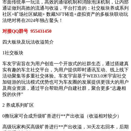
市面传统单一玩法，高效的通缩机制和消除泡沫机制，让内部
通证做到高效的流通与收溢，平台打造的：社交板块养成系列
社区+旷场社区赋能+ 数藏NFT铸造+虚拟资产的多板块联动玩
法绝对将在2024年独占鳌头！
对接QQ群号 955431450
四大板块及玩法收溢简介
1社交板块
车友宇宙旨在为用户创造一个开放式的社群生态，通过搭建真
实有趣的车主社交平台，为用户提供即时通讯互动、线上线下
活动聚集等多重社交体验。车友宇宙基于WEB3.0米宇宙社交
加链游的玩法模式优势也可为车友圈的发展提供更强大的用户
及商业资源，通过平台帮助用户自建社群，聚合更多“志趣相
投的伙伴”
2 养成系列旷区
0撸玩家可合成升级旷兽进行**产出收溢（收溢相对较少）
高级玩家构买高级旷兽进行**产出收溢，30天左右回本，后期