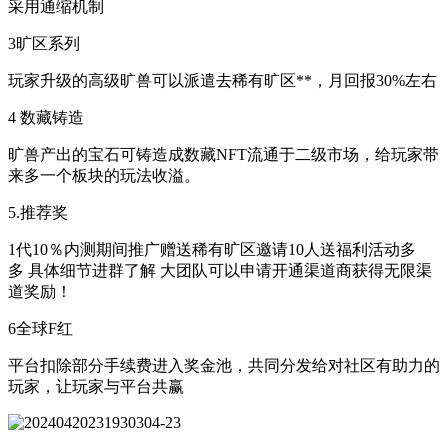
采用通缩机制
3旷区系列
玩家升级的高级旷兽可以派遣去稀有旷区**，月回报30%左右
4 数藏铸造
旷兽产出的宝石可铸造成数藏NFT流通于二级市场，给玩家带
来多一个板块的玩法收溢。
5.推荐奖
1代10％内测期间推广赠送稀有旷区邀请10人送福利活动多
多 具体细节进群了解 大团队可以申请开通渠道商获得无限渠
道奖励！
6全球F红
平台扣除部分手续费进入奖金池，共同分发给对社区有助力的
玩家，让玩家与平台共赢