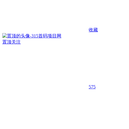
收藏
置顶
关注
575