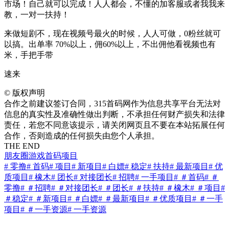
市场！自己就可以完成！人人都会，不懂的加客服或者我我来
教，一对一扶持！
来做短剧不，现在视频号最火的时候，人人可做，0粉丝就可
以搞。出单率 70%以上，佣60%以上，不出佣他看视频也有
米，手把手带
速来
©
版权声明
合作之前建议签订合同，315首码网作为信息共享平台无法对
信息的真实性及准确性做出判断，不承担任何财产损失和法律
责任，若您不同意该提示，请关闭网页且不要在本站拓展任何
合作，否则造成的任何损失由您个人承担。
THE END
朋友圈
游戏
首码项目
# 零撸
# 首码
# 项目
# 新项目
# 白嫖
# 稳定
# 扶持
# 最新项目
# 优
质项目
# 橡木
# 团长
# 对接团长
# 招聘
# 一手项目
# ＃首码
# ＃
零撸
# ＃招聘
# ＃对接团长
# ＃团长
# ＃扶持
# ＃橡木
# ＃项目
#
＃稳定
# ＃新项目
# ＃白嫖
# ＃最新项目
# ＃优质项目
# ＃一手
项目
# ＃一手资源
# 一手资源