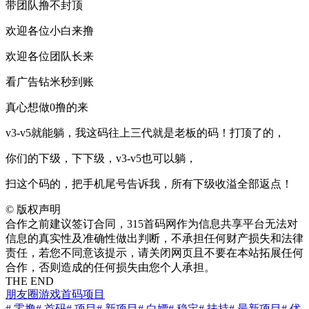
带团队撸不封顶
欢迎各位小白来撸
欢迎各位团队长来
看广告钻米秒到账
真心想做0撸的来
v3-v5就能躺，我这码往上三代就是老板的码！打顶了的，
你们的下级，下下级，v3-v5也可以躺，
扫这个码的，把手机尾号告诉我，所有下级收溢全部返点！
©
版权声明
合作之前建议签订合同，315首码网作为信息共享平台无法对
信息的真实性及准确性做出判断，不承担任何财产损失和法律
责任，若您不同意该提示，请关闭网页且不要在本站拓展任何
合作，否则造成的任何损失由您个人承担。
THE END
朋友圈
游戏
首码项目
# 零撸
# 首码
# 项目
# 新项目
# 白嫖
# 稳定
# 扶持
# 最新项目
# 优