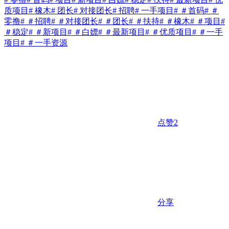
质项目
# 橡木
# 团长
# 对接团长
# 招聘
# 一手项目
# ＃首码
# ＃
零撸
# ＃招聘
# ＃对接团长
# ＃团长
# ＃扶持
# ＃橡木
# ＃项目
#
＃稳定
# ＃新项目
# ＃白嫖
# ＃最新项目
# ＃优质项目
# ＃一手
项目
# ＃一手资源
点赞
2
分享