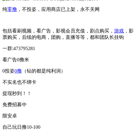
纯
零撸
，不投姿，应用商店已上架，永不关网
包括看刷视频，看广告，影视会员充值，剧点购买，
游戏
，影
票购买，后续的电商，团购，直播等等，都和团队长挂钩
一群:473795281
看广告0撸米
0投姿
0撸
（钻的都是纯利润）
不实名也不绑卡
提现秒到！！
免费招募中
限安卓
自己玩日撸10-100